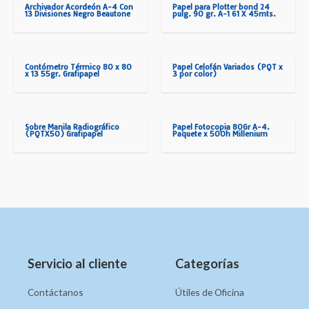
Archivador Acordeón A-4 Con
Papel para Plotter bond 24
13 Divisiones Negro Beautone
pulg. 90 gr. A-1 61 X 45mts.
Contómetro Térmico 80 x 80
Papel Celofán Variados (PQT x
x 13 55gr. Grafipapel
3 por color)
Sobre Manila Radiográfico
Papel Fotocopia 80Gr A-4.
(PQTX50) Grafipapel
Paquete x 500h Millenium
Servicio al cliente
Categorías
Contáctanos
Útiles de Oficina