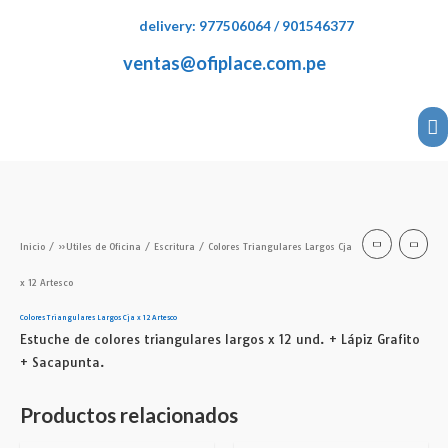
delivery: 977506064 / 901546377
ventas@ofiplace.com.pe
Inicio
/
»Utiles de Oficina
/
Escritura
/ Colores Triangulares Largos Cja
x 12 Artesco
Colores Triangulares Largos Cja x 12 Artesco
Estuche de colores triangulares largos x 12 und. + Lápiz Grafito
+ Sacapunta.
Productos relacionados