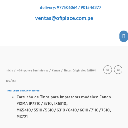
delivery: 977506064 / 901546377
ventas@ofiplace.com.pe
Inicio
/
»Cómputo y Suministros
/
Canon
/ Tintas Originales CANON
150/151
Tintas Originales CANON 150/151
Cartucho de Tinta para impresoras modelos: Canon
PIXMA IP7210/8710, IX6810,
MG5410/5510/5610/6310/6410/6610/7110/7510,
MX721