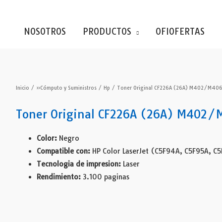
NOSOTROS
PRODUCTOS
OFIOFERTAS
Inicio
/
»Cómputo y Suministros
/
Hp
/ Toner Original CF226A (26A) M402/M406
Toner Original CF226A (26A) M402/
Color:
Negro
Compatible con:
HP Color LaserJet (C5F94A, C5F95A, C
Tecnologia de impresion:
Laser
Rendimiento:
3.100 paginas