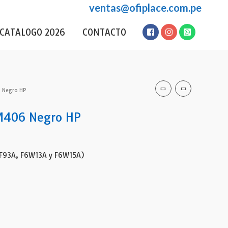
ventas@ofiplace.com.pe
CATALOGO 2026
CONTACTO
 Negro HP
M406 Negro HP
5F93A, F6W13A y F6W15A)